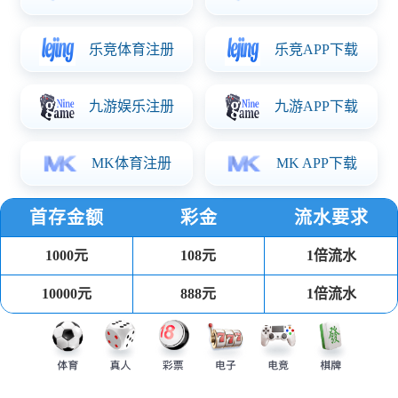
2026-06-02 14:00
62 次阅读
记者：拜仁曼联曼城也很欣赏阿昌庞，切
尔西将其列为非卖品
据多家英媒报道，年轻新星阿昌庞在切尔西的出色表
现已吸引欧洲多家豪门关注，但蓝军态度坚决，将其
列为非卖品。这位年仅18岁的中场球员凭借惊人的天
赋和稳定性，成为斯坦福桥未来的核心基石，而拜
仁、曼联和曼城均对其虎视眈眈，一场围绕天才的暗
战已然拉开序幕。
天赋异禀，蓝军视其为未来基石