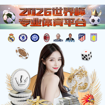
立即注册
开云怎么样
官网 · 权威
体育数据平台
开云怎么样 OFFICIAL WEBSITE
自2022年创立以来，
开云怎么样
致力于为用户提供包
括NBA、英超、欧洲杯、LPL在内的热门赛事直播与数
据服务，广受用户信赖。
立即下载开云怎么样APP