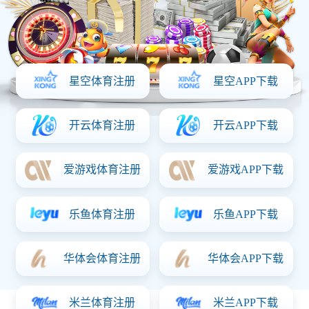
首页
/
体育头条
/ 正文